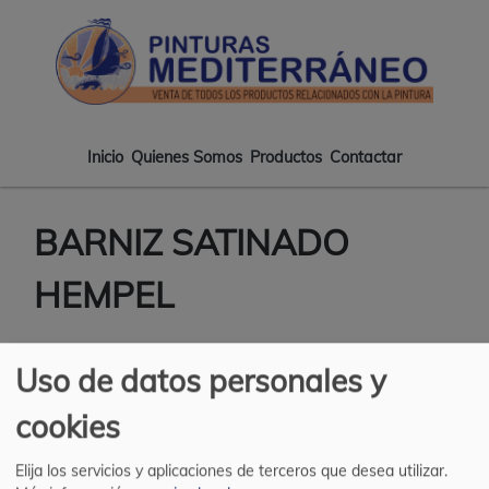
Pasar
Pintur
al
Medite
contenido
-
principal
Tiend
de
pintur
Inicio
Quienes Somos
Productos
Contactar
Main
en
Almeri
navigation
BARNIZ SATINADO
HEMPEL
Uso de datos personales y
cookies
Elija los servicios y aplicaciones de terceros que desea utilizar.