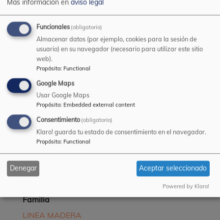
Más información en
aviso legal
Funcionales
(obligatorio)
Almacenar datos (por ejemplo, cookies para la sesión de
usuario) en su navegador (necesario para utilizar este sitio
web).
Propósito
:
Functional
Google Maps
Usar Google Maps
Propósito
:
Embedded external content
Ficha
Consentimiento
(obligatorio)
PDS HEMPEL'S BARNIZ SATINADO 027E0 es-
Klaro! guarda tu estado de consentimiento en el navegador.
ES.pdf
(153.77 KB)
Propósito
:
Functional
Barniz sintético satinado micro-poroso.
Denegar
Aceptar seleccionado
Contiene filtro solar. Clasificado grupo e) según
la Directiva 2004/42/CE.
Powered by Klaro!
Familia
LINEA MADERA