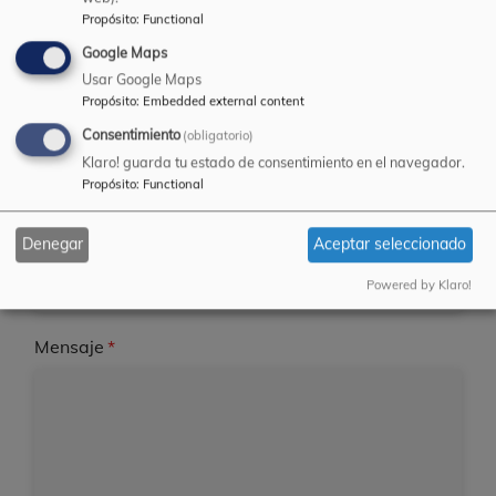
Propósito
:
Functional
Su nombre
Google Maps
Usar Google Maps
Propósito
:
Embedded external content
Consentimiento
(obligatorio)
Su dirección de correo electrónico
Klaro! guarda tu estado de consentimiento en el navegador.
Propósito
:
Functional
Asunto
Denegar
Aceptar seleccionado
Powered by Klaro!
Mensaje