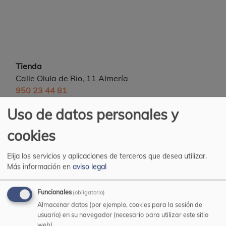
Tienda
Calle Olula de Rio, 11 Almería
950 23 44 81
Almacén
Uso de datos personales y
Pol. Ind. Sector 20 (Puche) Nave 54
cookies
Pedidos por Whatsapp
696 089 683
Elija los servicios y aplicaciones de terceros que desea utilizar.
Email
Más información en
aviso legal
pinturasmediterraneoehijos@yahoo.es
Funcionales
(obligatorio)
Almacenar datos (por ejemplo, cookies para la sesión de
Informacion web
usuario) en su navegador (necesario para utilizar este sitio
web).