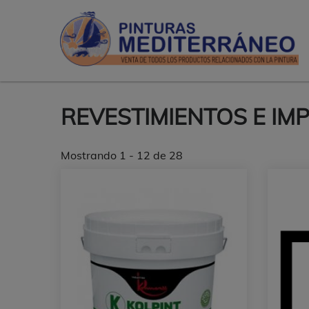
Pasar
P
al
M
contenido
-
principal
T
d
p
e
REVESTIMIENTOS E I
A
Mostrando 1 - 12 de 28