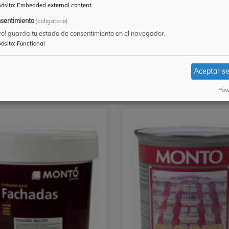
ósito
:
Embedded external content
sentimiento
(obligatorio)
ro! guarda tu estado de consentimiento en el navegador.
ósito
:
Functional
ARNIZ POLIURETANO
OVALDINE ELASTI
ELASTIC
Aceptar s
Pow