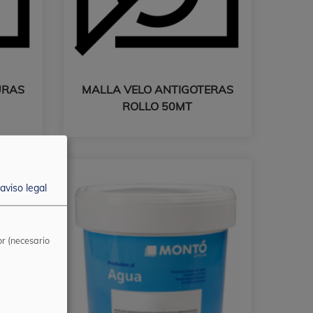
URAS
MALLA VELO ANTIGOTERAS
ROLLO 50MT
aviso legal
r (necesario