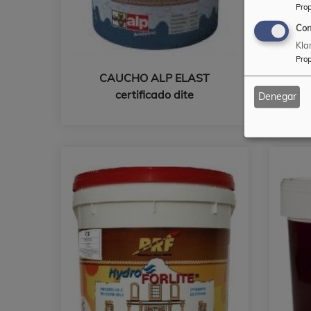
Prop
Con
Kla
Prop
CAUCHO ALP ELAST
B
certificado dite
Denegar