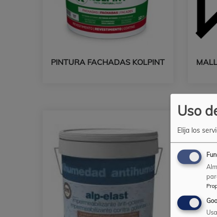
PINTURA FACHADAS KOLPINT
MALL
Uso de
Elija los ser
Fun
Alm
para
Prop
Goo
Usa