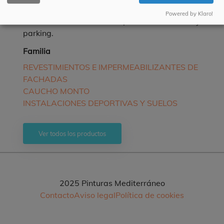
transitable sobre otros impermeabilizantes.
Powered by Klaro!
Puede usarse como barniz protector en suelos y
parking.
Familia
REVESTIMIENTOS E IMPERMEABILIZANTES DE
FACHADAS
CAUCHO MONTO
INSTALACIONES DEPORTIVAS Y SUELOS
Ver todos los productos
2025 Pinturas Mediterráneo
Contacto
Aviso legal
Política de cookies
Pie