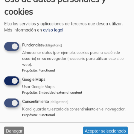
cookies
Elija los servicios y aplicaciones de terceros que desea utilizar.
Más información en
aviso legal
Funcionales
(obligatorio)
Almacenar datos (por ejemplo, cookies para la sesión de
usuario) en su navegador (necesario para utilizar este sitio
Ficha
web).
Propósito
:
Functional
503057-900-ES-BARNIZ POLIUREANO
Google Maps
ELASTICO.pdf
(31.74 KB)
Usar Google Maps
Propósito
:
Embedded external content
Protector de Poliuretano, monocomponente y
Consentimiento
(obligatorio)
transparente. A base de resinas alifáticas, no
Klaro! guarda tu estado de consentimiento en el navegador.
amarilleantes en exterior. Forma una lámina
Propósito
:
Functional
muy tenaz, resistente y flexible. Puede usarse
como impermeabilizante directo sobre losetas,
Denegar
Aceptar seleccionado
baldosas, cemento,.... También como barniz