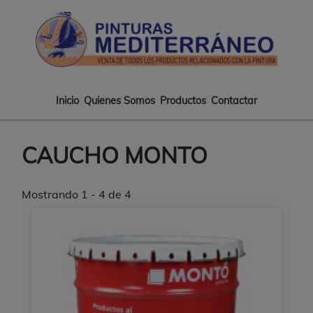
Pasar
Pintur
al
Medite
contenido
-
principal
Tiend
de
pintur
Inicio
Quienes Somos
Productos
Contactar
Main
en
Almeri
navigation
CAUCHO MONTO
Mostrando 1 - 4 de 4