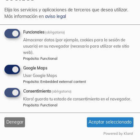
Elija los servicios y aplicaciones de terceros que desea utilizar.
Más información en
aviso legal
Funcionales
(obligatorio)
Almacenar datos (por ejemplo, cookies para la sesión de
usuario) en su navegador (necesario para utilizar este sitio
web).
Propósito
:
Functional
Ficha
Google Maps
Usar Google Maps
PINTURA ACRILICA ALP.pdf
(64.09 KB)
Propósito
:
Embedded external content
Consentimiento
(obligatorio)
Pintura acrílica formulada para el pintado de
Klaro! guarda tu estado de consentimiento en el navegador.
suelos que presenten un buen nivel de
Propósito
:
Functional
porosidad y requieran una elevada resistencia
al roce, como son los pavimentos deportivos.
Denegar
Aceptar seleccionado
Especialmente indicado por su gran resistencia
a la abrasión para pavimentos deportivos, así
Powered by Klaro!
como aglomerados asfálticos y para el pintado