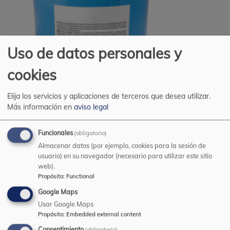
Uso de datos personales y
cookies
Ficha
Elija los servicios y aplicaciones de terceros que desea utilizar.
501344-ES-MONTOXYL GEL.pdf
(59.16 KB)
Más información en
aviso legal
Funcionales
(obligatorio)
Descripción:
Almacenar datos (por ejemplo, cookies para la sesión de
usuario) en su navegador (necesario para utilizar este sitio
Tramiento protector de la madera en formato gel.
web).
Transpirable. Incorpora filtro solar U.V. Fácil
Propósito
:
Functional
mantenimiento y repintado. Altos sólidos. Monocapa.
Google Maps
Mínimo descuelgue en superficies verticales.
Usar Google Maps
Propósito
:
Embedded external content
Consentimiento
(obligatorio)