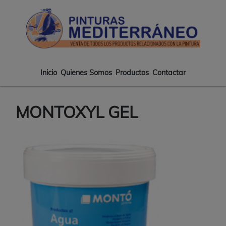
Pasar
Pintur
al
Medite
contenido
-
principal
Tiend
de
pintur
Inicio
Quienes Somos
Productos
Contactar
Main
en
Almeri
navigation
MONTOXYL GEL