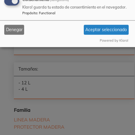
Klaro! guarda tu estado de consentimiento en el navegador.
Propósito
:
Functional
Colores:
Denegar
Aceptar seleccionado
Transparente ( Base de sistema tintométrico)
Powered by Klaro!
Tamaños:
- 12 L
- 4 L
Familia
LINEA MADERA
PROTECTOR MADERA